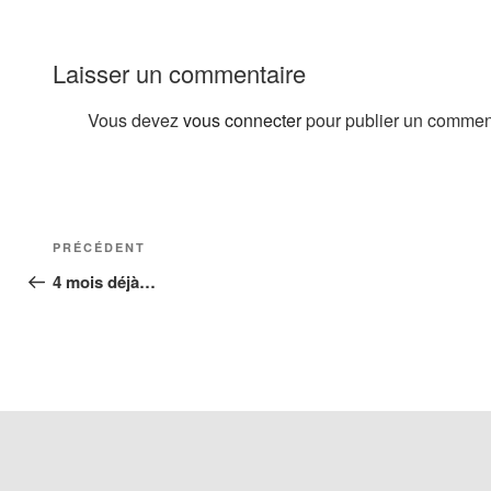
Laisser un commentaire
Vous devez
vous connecter
pour publier un commen
Navigation
Article
PRÉCÉDENT
de
précédent
4 mois déjà…
l’article