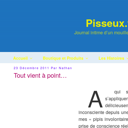
Aller
au
contenu
Pisseux.
principal
Journal intime d’un mouil
Accueil
Boutique et Produits
Les Histoires
Publié
23 Décembre 2011
Par
Nathan
Le
Tout vient à point…
A
qui s
s’applique
délicieu
inconsciente depuis un
mes « pipis involontai
prise de conscience rée