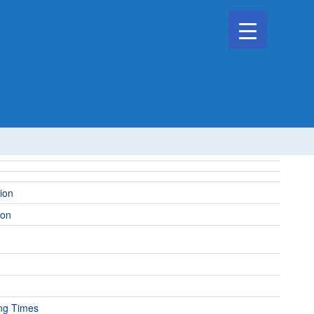
Search
for:
Search Button
ion
ion
ng Times