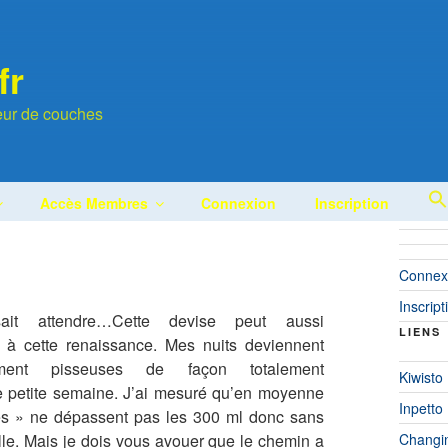
fr
leur de couches
Accès Membres
Connexion
Inscription
Connex
Inscript
ait attendre…Cette devise peut aussi
LIENS
r à cette renaissance. Mes nuits deviennent
sement pisseuses de façon totalement
Kiwisto
e petite semaine. J’ai mesuré qu’en moyenne
Inpetto
res » ne dépassent pas les 300 ml donc sans
Changi
lle. Mais je dois vous avouer que le chemin a