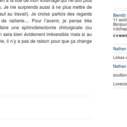
en à la vue de mon voisinage qui ne doit plus
. Je me surprends aussi à ne plus mettre de
auf au travail). Je croise parfois des regards
Bientôt
11 août
 raillerie… Pour l’avenir, je pense très
Bonjour
re une sphincterectomie chirurgicale (ou
n’échap
on sera bien évidement irréversible mais si au
COMME
vie, il n’y a pas de raison pour que ça change
Nathan
Lickas
Nathan
souillon
Loveco