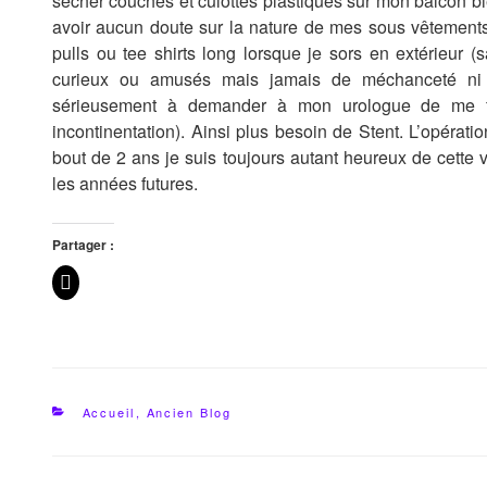
sécher couches et culottes plastiques sur mon balcon bi
avoir aucun doute sur la nature de mes sous vêtements
pulls ou tee shirts long lorsque je sors en extérieur (s
curieux ou amusés mais jamais de méchanceté ni de
sérieusement à demander à mon urologue de me fai
incontinentation). Ainsi plus besoin de Stent. L’opérati
bout de 2 ans je suis toujours autant heureux de cette 
les années futures.
Partager :
Catégories
Accueil
,
Ancien Blog