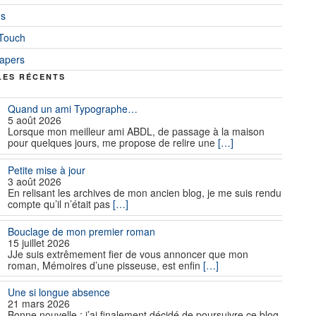
ns
 Touch
iapers
LES RÉCENTS
Quand un ami Typographe…
5 août 2026
Lorsque mon meilleur ami ABDL, de passage à la maison
pour quelques jours, me propose de relire une
[…]
Petite mise à jour
3 août 2026
En relisant les archives de mon ancien blog, je me suis rendu
compte qu’il n’était pas
[…]
Bouclage de mon premier roman
15 juillet 2026
JJe suis extrêmement fier de vous annoncer que mon
roman, Mémoires d’une pisseuse, est enfin
[…]
Une si longue absence
21 mars 2026
Bonne nouvelle : j’ai finalement décidé de poursuivre ce blog.