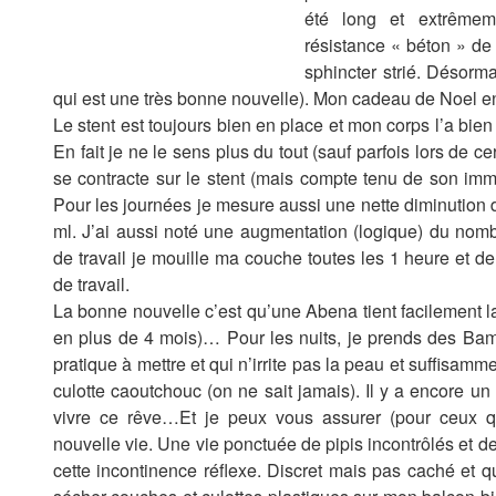
été long et extrêmeme
résistance « béton » de
sphincter strié. Désorma
qui est une très bonne nouvelle). Mon cadeau de Noel 
Le stent est toujours bien en place et mon corps l’a bi
En fait je ne le sens plus du tout (sauf parfois lors de ce
se contracte sur le stent (mais compte tenu de son immo
Pour les journées je mesure aussi une nette diminution
ml. J’ai aussi noté une augmentation (logique) du nomb
de travail je mouille ma couche toutes les 1 heure et 
de travail.
La bonne nouvelle c’est qu’une Abena tient facilement l
en plus de 4 mois)… Pour les nuits, je prends des Bam
pratique à mettre et qui n’irrite pas la peau et suffisam
culotte caoutchouc (on ne sait jamais). Il y a encore 
vivre ce rêve…Et je peux vous assurer (pour ceux qu
nouvelle vie. Une vie ponctuée de pipis incontrôlés et de 
cette incontinence réflexe. Discret mais pas caché et qu