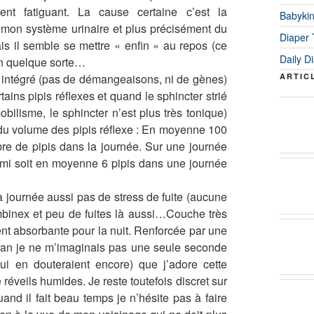
nt fatiguant. La cause certaine c’est la
Babyki
 mon système urinaire et plus précisément du
Diaper
is il semble se mettre « enfin » au repos (ce
Daily D
en quelque sorte…
en intégré (pas de démangeaisons, ni de gènes)
ARTIC
rtains pipis réflexes et quand le sphincter strié
bilisme, le sphincter n’est plus très tonique)
 du volume des pipis réflexe : En moyenne 100
re de pipis dans la journée. Sur une journée
demi soit en moyenne 6 pipis dans une journée
a journée aussi pas de stress de fuite (aucune
binex et peu de fuites là aussi…Couche très
ment absorbante pour la nuit. Renforcée par une
un an je ne m’imaginais pas une seule seconde
i en douteraient encore) que j’adore cette
réveils humides. Je reste toutefois discret sur
and il fait beau temps je n’hésite pas à faire