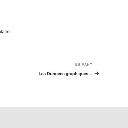
taire.
Article
SUIVANT
suivant
Les Données graphiques…