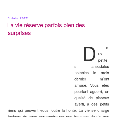
Publié
3 Juin 2022
Le
La vie réserve parfois bien des
surprises
D
e
ux
petite
s anecdotes
notables le mois
dernier m’ont
amusé. Vous êtes
pourtant aguerri, en
qualité de pisseux
averti, à ces petits
riens qui peuvent vous foutre la honte. La vie se charge
toujours de vous surprendre par des tranches de vie que