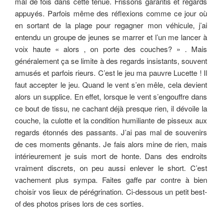
mal de fois dans cette tenue. Frissons garantis et regards
appuyés. Parfois même des réflexions comme ce jour où
en sortant de la plage pour regagner mon véhicule, j’ai
entendu un groupe de jeunes se marrer et l’un me lancer à
voix haute « alors , on porte des couches? » . Mais
généralement ça se limite à des regards insistants, souvent
amusés et parfois rieurs. C’est le jeu ma pauvre Lucette ! Il
faut accepter le jeu. Quand le vent s’en mêle, cela devient
alors un supplice. En effet, lorsque le vent s’engouffre dans
ce bout de tissu, ne cachant déjà presque rien, il dévoile la
couche, la culotte et la condition humiliante de pisseux aux
regards étonnés des passants. J’ai pas mal de souvenirs
de ces moments gênants. Je fais alors mine de rien, mais
intérieurement je suis mort de honte. Dans des endroits
vraiment discrets, on peu aussi enlever le short. C’est
vachement plus sympa. Faites gaffe par contre à bien
choisir vos lieux de pérégrination. Ci-dessous un petit best-
of des photos prises lors de ces sorties.