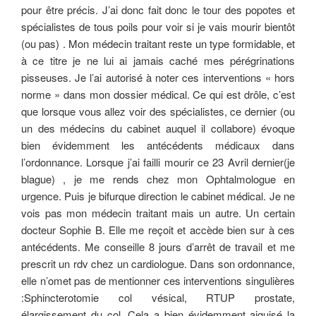
pour être précis. J’ai donc fait donc le tour des popotes et
spécialistes de tous poils pour voir si je vais mourir bientôt
(ou pas) . Mon médecin traitant reste un type formidable, et
à ce titre je ne lui ai jamais caché mes pérégrinations
pisseuses. Je l’ai autorisé à noter ces interventions « hors
norme » dans mon dossier médical. Ce qui est drôle, c’est
que lorsque vous allez voir des spécialistes, ce dernier (ou
un des médecins du cabinet auquel il collabore) évoque
bien évidemment les antécédents médicaux dans
l’ordonnance. Lorsque j’ai failli mourir ce 23 Avril dernier(je
blague) , je me rends chez mon Ophtalmologue en
urgence. Puis je bifurque direction le cabinet médical. Je ne
vois pas mon médecin traitant mais un autre. Un certain
docteur Sophie B. Elle me reçoit et accède bien sur à ces
antécédents. Me conseille 8 jours d’arrêt de travail et me
prescrit un rdv chez un cardiologue. Dans son ordonnance,
elle n’omet pas de mentionner ces interventions singulières
:Sphincterotomie col vésical, RTUP prostate,
élargissement du col. Cela a bien évidemment aiguisé la