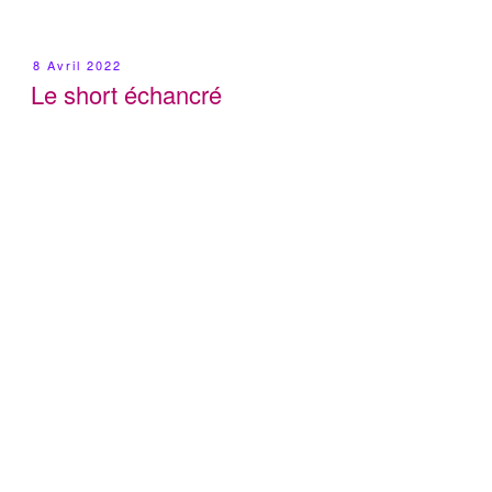
Publié
8 Avril 2022
Le
Le short échancré