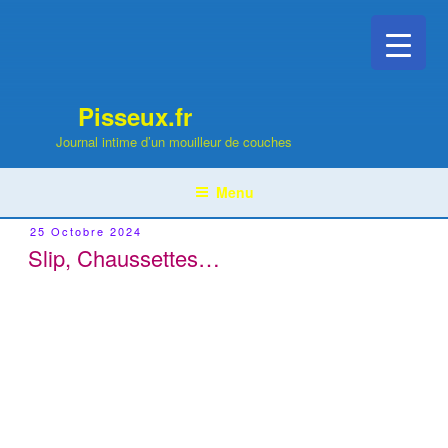
Aller
au
contenu
principal
Pisseux.fr
Journal intime d’un mouilleur de couches
Menu
Publié
25 Octobre 2024
Le
Slip, Chaussettes…