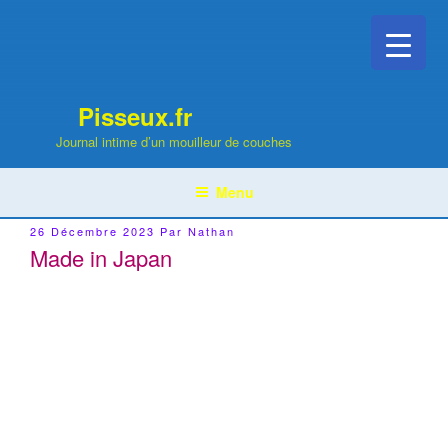
Aller
au
contenu
principal
Pisseux.fr
Journal intime d’un mouilleur de couches
Menu
Publié
26 Décembre 2023
Par
Nathan
Le
Made in Japan