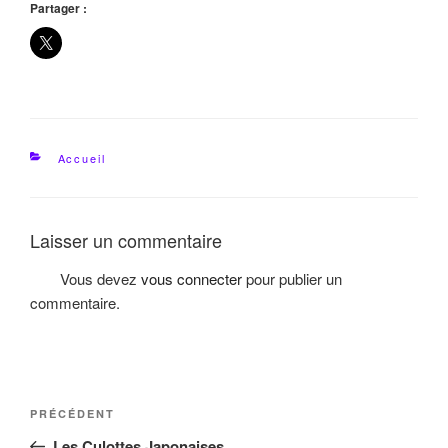
Partager :
Catégories
Accueil
Laisser un commentaire
Vous devez
vous connecter
pour publier un
commentaire.
Navigation
Article
PRÉCÉDENT
de
précédent
Les Culottes Japonaises