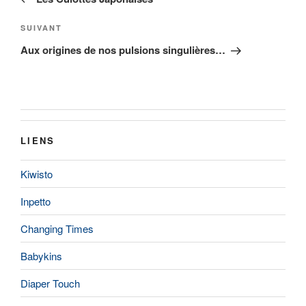
l’article
Article
SUIVANT
suivant
Aux origines de nos pulsions singulières…
LIENS
Kiwisto
Inpetto
Changing Times
Babykins
Diaper Touch