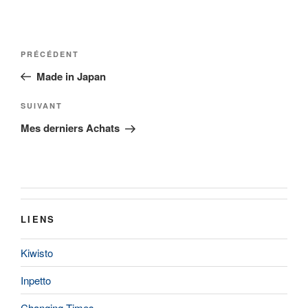
Navigation
Article
PRÉCÉDENT
de
précédent
Made in Japan
l’article
Article
SUIVANT
suivant
Mes derniers Achats
LIENS
Kiwisto
Inpetto
Changing Times