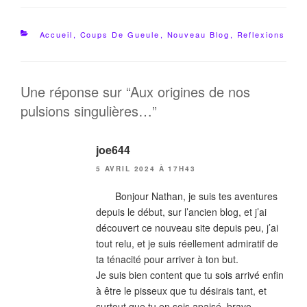
Catégories
Accueil
,
Coups De Gueule
,
Nouveau Blog
,
Reflexions
Une réponse sur “Aux origines de nos
pulsions singulières…”
joe644
5 AVRIL 2024 À 17H43
Bonjour Nathan, je suis tes aventures
depuis le début, sur l’ancien blog, et j’ai
découvert ce nouveau site depuis peu, j’ai
tout relu, et je suis réellement admiratif de
ta ténacité pour arriver à ton but.
Je suis bien content que tu sois arrivé enfin
à être le pisseux que tu désirais tant, et
surtout que tu en sois apaisé, bravo.