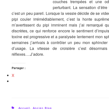
couches trempées et une ode
perturbant. La sensation d’êt
c’est un peu pareil. Lorsque la vessie décide de se vide
pipi couler irrémédiablement, c’est la honte suprê
m’avertissent du pipi imminent mais j’ai remarqué q
discrètes, ce qui renforce encore le sentiment d’impui
toxine est progressive et a paralysée lentement mon sphi
semaines j’arrivais à contrôler un peu mon sphincter 
d’usage. La vitesse de croisière c’est désormai
réflexes….J’adore.
Partager :
X
Catégories
Accueil
,
Ancien Blog