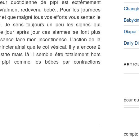
ur quotidienne de pipi est extrêmement
Changi
re vraiment redevenu bébé…Pour les journées
r et que malgré tous vos efforts vous sentez le
Babyki
me. Je sens toujours un peu les signes qui
Diaper
ue jour après jour ces alarmes se font plus
ssance face mon incontinence. L’action de la
Daily D
ncter ainsi que le col vésical. Il y a encore 2
strié mais là il semble être totalement hors
s pipi comme les bébés par contractions
ARTIC
pour qu
compte 