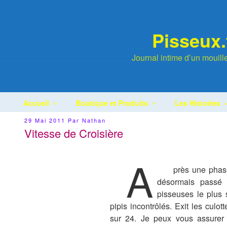
Aller
au
contenu
Pisseux.
principal
Journal intime d’un mouil
Accueil
Boutique et Produits
Les Histoires
Publié
29 Mai 2011
Par
Nathan
Le
Vitesse de Croisière
A
près une phase
désormais passé 
pisseuses le plus 
pipis incontrôlés. Exit les cul
sur 24. Je peux vous assurer 