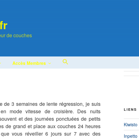
fr
leur de couches
Search
Accès Membres
for:
Search Button
 de 3 semaines de lente régression, je suis
LIENS
en mode vitesse de croisière. Des nuits
souvent et des journées ponctuées de petits
Kiwisto
ottes de grand et place aux couches 24 heures
que vous réveiller 6 jours sur 7 avec des
Inpetto