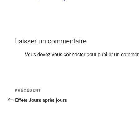
Laisser un commentaire
Vous devez
vous connecter
pour publier un commen
Navigation
Article
PRÉCÉDENT
de
précédent
Effets Jours après jours
l’article