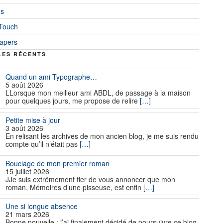
ns
 Touch
iapers
LES RÉCENTS
Quand un ami Typographe…
5 août 2026
LLorsque mon meilleur ami ABDL, de passage à la maison
pour quelques jours, me propose de relire
[…]
Petite mise à jour
3 août 2026
En relisant les archives de mon ancien blog, je me suis rendu
compte qu’il n’était pas
[…]
Bouclage de mon premier roman
15 juillet 2026
JJe suis extrêmement fier de vous annoncer que mon
roman, Mémoires d’une pisseuse, est enfin
[…]
Une si longue absence
21 mars 2026
Bonne nouvelle : j’ai finalement décidé de poursuivre ce blog.