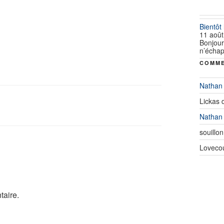
Bientôt
11 août
Bonjour
n’échap
COMME
Nathan
Lickas
Nathan
souillon
Loveco
taire.