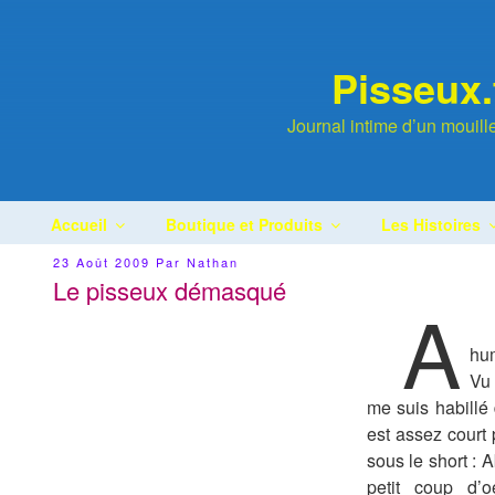
Aller
au
contenu
Pisseux.
principal
Journal intime d’un mouil
Accueil
Boutique et Produits
Les Histoires
Publié
23 Août 2009
Par
Nathan
Le
Le pisseux démasqué
A
hum
Vu 
me suis habillé 
est assez court
sous le short : 
petit coup d’