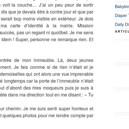
 voit la couche… J’ai un peu peur de sortir
Babyki
 dis que je devais être à contre jour et que par
Diaper
serait bcp moins visible en extérieur. Je dois
Daily D
 ma carte d’identité à la mairie. Mission
succès, pas un regard ni quolibet. Je me sens
ARTIC
c. Idem ! Super, personne ne remarque rien. Et
’entrée de mon immeuble. Là, deux jeunes
ment. Je fais comme si de rien n’était et je
emoiselles qui ont alors une vue imprenable
é longtemps car la porte de l’immeuble n’était
out d’abord des rires moqueurs puis je suis à
tète dans ma direction tout en me disant : « Tu
leur chemin. Je me suis senti super honteux et
 fait quelques photos pour me rendre compte par