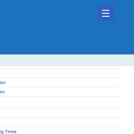
Search
for:
Search Button
ion
ion
ng Times