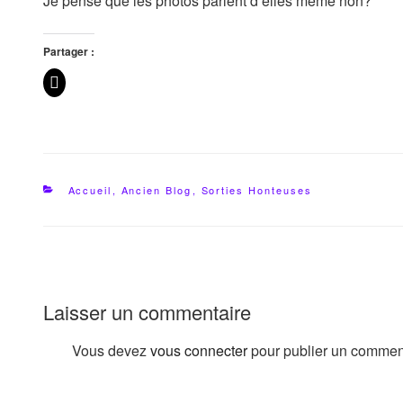
Je pense que les photos parlent d’elles même non?
Partager :
Catégories
Accueil
,
Ancien Blog
,
Sorties Honteuses
Laisser un commentaire
Vous devez
vous connecter
pour publier un commen